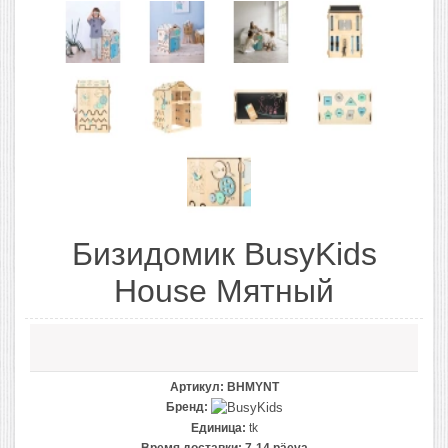
Бизидомик BusyKids
House Мятный
Артикул:
BHMYNT
Бренд:
Единица:
tk
Время доставки:
7-14 päeva