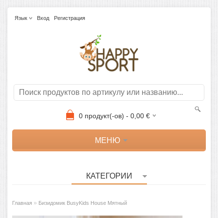
Язык
Вход
Регистрация
0
продукт(-ов) -
0,00
€
МЕНЮ
КАТЕГОРИИ
»
Главная
Бизидомик BusyKids House Мятный