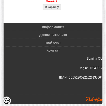
81,21 €
информация
дополнительно
мой счет
Контакт
Samilta OÜ
reg.nr. 11049512
IBAN: EE952200221026135864