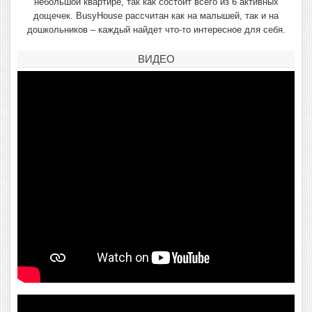
небольшой квартире, так как состоит всего из 6 активных
дощечек. BusyHouse рассчитан как на малышей, так и на
дошкольников – каждый найдет что-то интересное для себя.
ВИДЕО