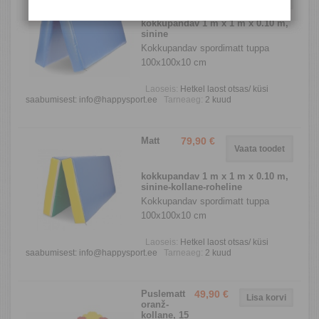
kokkupandav 1 m x 1 m x 0.10 m,
sinine
Kokkupandav spordimatt tuppa
100х100x10 cm
Laoseis:
Hetkel laost otsas/ küsi
saabumisest: info@happysport.ee
Tarneaeg:
2 kuud
Matt
79,90 €
Vaata toodet
kokkupandav 1 m x 1 m x 0.10 m,
sinine-kollane-roheline
Kokkupandav spordimatt tuppa
100х100x10 cm
Laoseis:
Hetkel laost otsas/ küsi
saabumisest: info@happysport.ee
Tarneaeg:
2 kuud
Puslematt
49,90 €
oranž-
kollane, 15