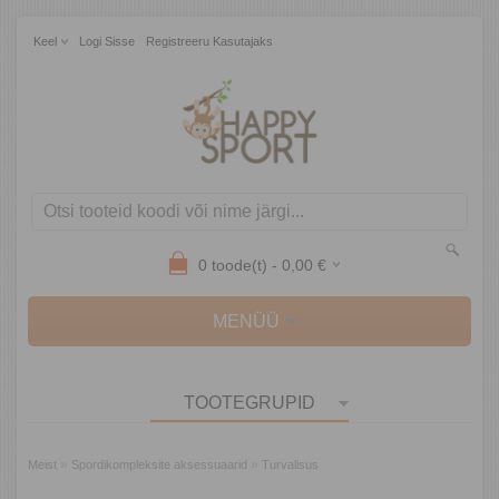
Keel
Logi Sisse
Registreeru Kasutajaks
0
toode(t) -
0,00
€
MENÜÜ
TOOTEGRUPID
»
»
Meist
Spordikompleksite aksessuaarid
Turvalisus