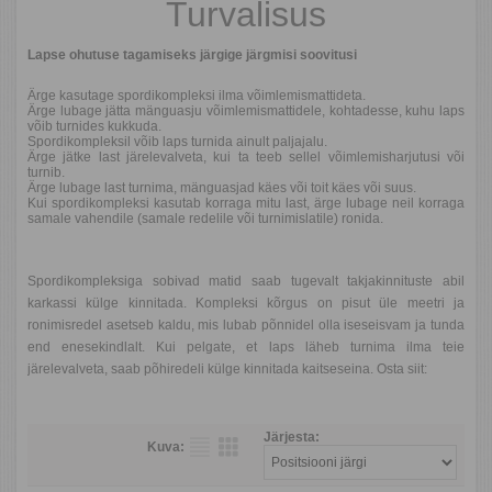
Turvalisus
Lapse ohutuse tagamiseks järgige järgmisi soovitusi
Ärge kasutage spordikompleksi ilma võimlemismattideta.
Ärge lubage jätta mänguasju võimlemismattidele, kohtadesse, kuhu laps
võib turnides kukkuda.
Spordikompleksil võib laps turnida ainult paljajalu.
Ärge jätke last järelevalveta, kui ta teeb sellel võimlemisharjutusi või
turnib.
Ärge lubage last turnima, mänguasjad käes või toit käes või suus.
Kui spordikompleksi kasutab korraga mitu last, ärge lubage neil korraga
samale vahendile (samale redelile või turnimislatile) ronida.
Spordikompleksiga sobivad matid saab tugevalt takjakinnituste abil
karkassi külge kinnitada. Kompleksi kõrgus on pisut üle meetri ja
ronimisredel asetseb kaldu, mis lubab põnnidel olla iseseisvam ja tunda
end enesekindlalt. Kui pelgate, et laps läheb turnima ilma teie
järelevalveta, saab põhiredeli külge kinnitada kaitseseina. Osta siit:
Järjesta:
Kuva: