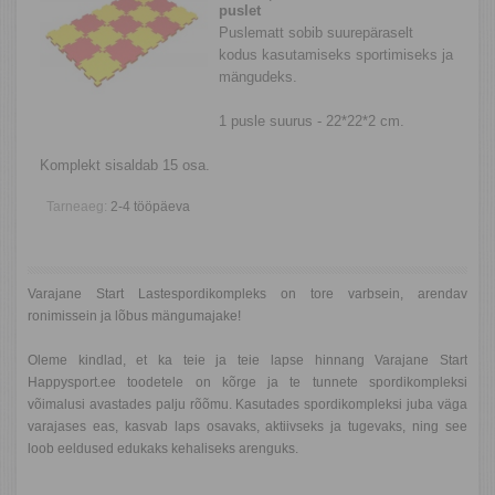
puslet
Puslematt sobib suurepäraselt
kodus kasutamiseks sportimiseks ja
mängudeks.
1 pusle suurus - 22*22*2 cm.
Komplekt sisaldab 15 osa.
Tarneaeg:
2-4 tööpäeva
Varajane Start Lastespordikompleks on tore varbsein, arendav
ronimissein ja lõbus mängumajake!
Oleme kindlad, et ka teie ja teie lapse hinnang Varajane Start
Happysport.ee toodetele on kõrge ja te tunnete spordikompleksi
võimalusi avastades palju rõõmu. Kasutades spordikompleksi juba väga
varajases eas, kasvab laps osavaks, aktiivseks ja tugevaks, ning see
loob eeldused edukaks kehaliseks arenguks.