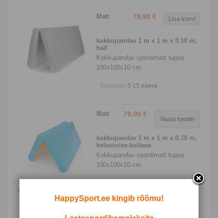
Matt
79,90 €
kokkupandav 1 m x 1 m x 0.10 m,
hall
Kokkupandav spordimatt tuppa
100х100x10 cm
Tarneaeg:
5-15 päeva
Matt
79,90 €
Vaata toodet
kokkupandav 1 m x 1 m x 0.10 m,
helesinine-kollane
Kokkupandav spordimatt tuppa
100х100x10 cm
Laoseis:
Hetkel laost otsas/ küsi
saabumisest: info@happysport.ee
Tarneaeg:
2 kuud
HappySport.ee kingib rõõmu!