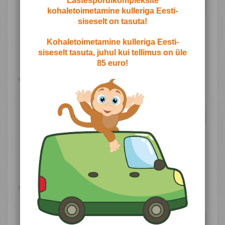
Lastespordikompleksite
Matt
79,90 €
Vaata toodet
kohaletoimetamine kulleriga Eesti-
siseselt on tasuta!
kokkupandav 1 m x 1 m x 0.10 m,
kollane
Kohaletoimetamine kulleriga Eesti-
Kokkupandav spordimatt tuppa
siseselt tasuta, juhul kui tellimus on üle
100х100x10 cm
85 euro!
Laoseis:
Hetkel laost otsas/ küsi
saabumisest: info@happysport.ee
Tarneaeg:
2 kuud
Matt
79,90 €
Vaata toodet
kokkupandav 1 m x 1 m x 0.10 m,
kreemjas
Kokkupandav spordimatt tuppa
100х100x10 cm
Laoseis:
Hetkel laost otsas/ küsi
saabumisest: info@happysport.ee
Tarneaeg:
2 kuud
Matt
79,90 €
Vaata toodet