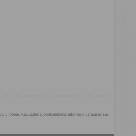
s palju rõõmu. Kasutades spordikompleksi juba väga varajases eas,