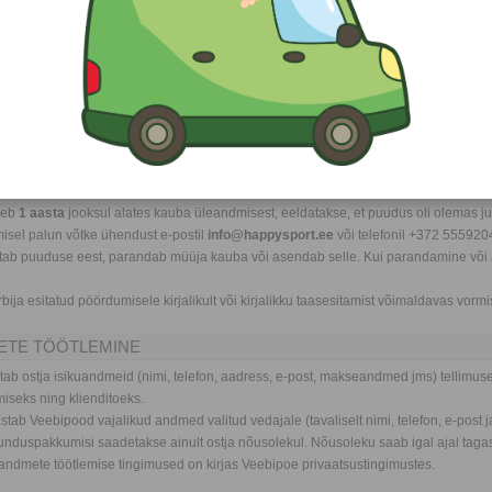
 kuupäev: ____
e(tooted): ____
): ____
 (vajadusel): ____
_
b olla elektrooniline): ____
OONID JA PUUDUSEGA KAUP
 kauba lepingutingimustele mittevastavuse eest, mis esines kauba üleandmise hetke
neb
1 aasta
jooksul alates kauba üleandmisest, eeldatakse, et puudus oli olemas jub
isel palun võtke ühendust e-postil
info@happysport.ee
või telefonil +372 5559204
utab puuduse eest, parandab müüja kauba või asendab selle. Kui parandamine või as
rbija esitatud pöördumisele kirjalikult või kirjalikku taasesitamist võimaldavas vorm
METE TÖÖTLEMINE
ab ostja isikuandmeid (nimi, telefon, aadress, e-post, makseandmed jms) tellimuse
iseks ning klienditoeks.
stab Veebipood vajalikud andmed valitud vedajale (tavaliselt nimi, telefon, e-post j
urunduspakkumisi saadetakse ainult ostja nõusolekul. Nõusoleku saab igal ajal tagas
andmete töötlemise tingimused on kirjas Veebipoe privaatsustingimustes.