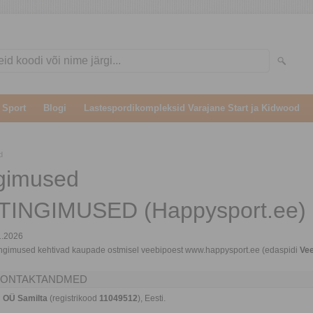
 Sport
Blogi
Lastespordikompleksid Varajane Start ja Kidwood
d
ngimused
INGIMUSED (Happysport.ee)
1.2026
ngimused kehtivad kaupade ostmisel veebipoest
www.happysport.ee
(edaspidi
Ve
 KONTAKTANDMED
n
OÜ Samilta
(registrikood
11049512
), Eesti.