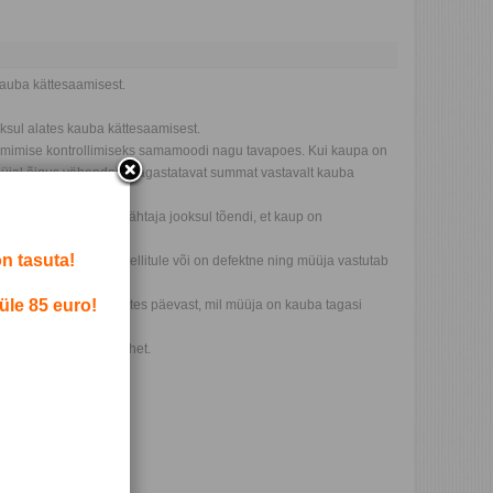
kauba kättesaamisest.
ksul alates kauba kättesaamisest.
toimimise kontrollimiseks samamoodi nagu tavapoes. Kui kaupa on
 müüjal õigus vähendada tagastatavat summat vastavalt kauba
t või esitama sama tähtaja jooksul tõendi, et kaup on
n tasuta!
statav kaup ei vasta tellitule või on defektne ning müüja vastutab
üle 85 euro!
t 14 päeva
jooksul alates päevast, mil müüja on kauba tagasi
m.
tatud hüvitama hinnavahet.