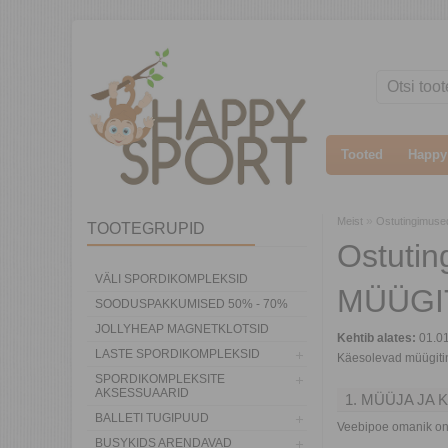
Tooted
Happy
»
Meist
Ostutingimuse
TOOTEGRUPID
Ostuti
VÄLI SPORDIKOMPLEKSID
MÜÜGIT
SOODUSPAKKUMISED 50% - 70%
JOLLYHEAP MAGNETKLOTSID
Kehtib alates:
01.0
LASTE SPORDIKOMPLEKSID
Käesolevad müügiti
SPORDIKOMPLEKSITE
AKSESSUAARID
1. MÜÜJA JA
BALLETI TUGIPUUD
Veebipoe omanik o
BUSYKIDS ARENDAVAD