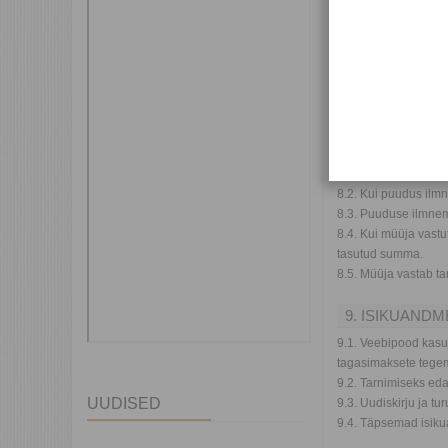
Kauba kättesaamise
Tagastatav(ad) tood
Põhjus (soovi korral
Tagasimakse andmed
Kontakttelefon: ___
Kuupäev, allkiri (või
8. PRETENSI
8.1. Müüja vastutab
8.2. Kui puudus ilm
8.3. Puuduse ilmnem
8.4. Kui müüja vast
tasutud summa.
8.5. Müüja vastab ta
9. ISIKUAND
9.1. Veebipood kasut
tagasimaksete tegem
9.2. Tarnimiseks eda
UUDISED
9.3. Uudiskirju ja t
9.4. Täpsemad isiku