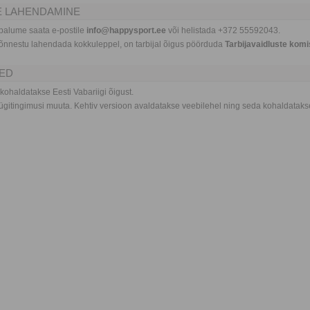
TE LAHENDAMINE
 palume saata e-postile
info@happysport.ee
või helistada +372 55592043.
i õnnestu lahendada kokkuleppel, on tarbijal õigus pöörduda
Tarbijavaidluste komi
TED
kohaldatakse Eesti Vabariigi õigust.
gitingimusi muuta. Kehtiv versioon avaldatakse veebilehel ning seda kohaldatakse