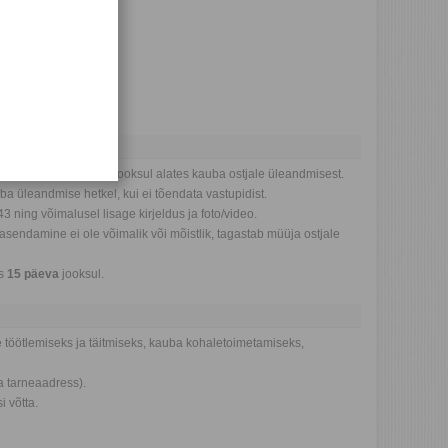
l või ilmnes
1
aasta
jooksul alates kauba ostjale üleandmisest.
a üleandmise hetkel, kui ei tõendata vastupidist.
3 ning võimalusel lisage kirjeldus ja foto/video.
endamine ei ole võimalik või mõistlik, tagastab müüja ostjale
is
15 päeva
jooksul.
 töötlemiseks ja täitmiseks, kauba kohaletoimetamiseks,
a tarneaadress).
i võtta.