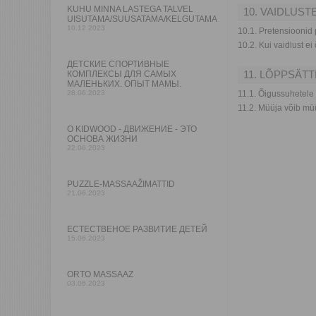
KUHU MINNA LASTEGA TALVEL
10. VAIDLUS
UISUTAMA/SUUSATAMA/KELGUTAMA
10.12.2023
10.1. Pretensioonid
10.2. Kui vaidlust e
ДЕТСКИЕ СПОРТИВНЫЕ
11. LÕPPSÄT
КОМПЛЕКСЫ ДЛЯ САМЫХ
МАЛЕНЬКИХ. ОПЫТ МАМЫ.
28.06.2023
11.1. Õigussuhetele 
11.2. Müüja võib müü
O KIDWOOD - ДВИЖЕНИЕ - ЭТО
ОСНОВА ЖИЗНИ
22.06.2023
PUZZLE-MASSAAŽIMATTID
21.06.2023
ЕСТЕСТВЕНОЕ РАЗВИТИЕ ДЕТЕЙ
15.06.2023
ORTO MASSAAZ
03.06.2023