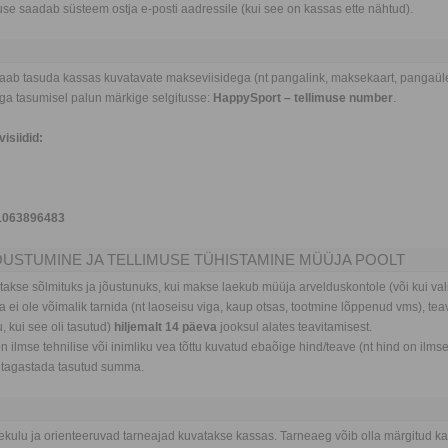
tuse saadab süsteem ostja e-posti aadressile (kui see on kassas ette nähtud).
saab tasuda kassas kuvatavate makseviisidega (nt pangalink, maksekaart, pangaülek
a tasumisel palun märkige selgitusse:
HappySport – tellimuse number
.
isiidid:
1063896483
JÕUSTUMINE JA TELLIMUSE TÜHISTAMINE MÜÜJA POOLT
takse sõlmituks ja jõustunuks, kui makse laekub müüja arvelduskontole (või kui v
upa ei ole võimalik tarnida (nt laoseisu viga, kaup otsas, tootmine lõppenud vms), t
 kui see oli tasutud)
hiljemalt 14 päeva
jooksul alates teavitamisest.
 ilmse tehnilise või inimliku vea tõttu kuvatud ebaõige hind/teave (nt hind on ilmsel
g tagastada tasutud summa.
rnekulu ja orienteeruvad tarneajad kuvatakse kassas. Tarneaeg võib olla märgitud k