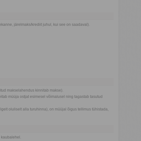
anne, järelmaks/krediit juhul, kui see on saadaval).
alitud makselahendus kinnitab makse).
eavitab müüja ostjat esimesel võimalusel ning tagastab tasutud
gelt oluliselt alla turuhinna), on müüjal õigus tellimus tühistada,
a kaubalehel.