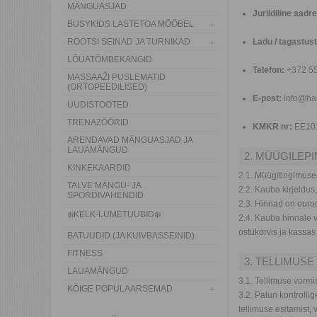
MÄNGUASJAD
Juriidiline aadr
BUSYKIDS LASTETOA MÖÖBEL
ROOTSI SEINAD JA TURNIKAD
Ladu / tagastus
LÕUATÕMBEKANGID
Telefon:
+372 55
MASSAAŽI PUSLEMATID
(ORTOPEEDILISED)
E-post:
info@ha
UUDISTOOTED
TRENAZÖÖRID
KMKR nr:
EE10
ARENDAVAD MÄNGUASJAD JA
LAUAMÄNGUD
2. MÜÜGILEPI
KINKEKAARDID
2.1. Müügitingimuse
TALVE MÄNGU- JA
2.2. Kauba kirjeldus
SPORDIVAHENDID
2.3. Hinnad on eur
❄️KELK-LUMETUUBID❄️
2.4. Kauba hinnale 
ostukorvis ja kassa
BATUUDID (JA KUIVBASSEINID)
FITNESS
3. TELLIMUS
LAUAMÄNGUD
3.1. Tellimuse vormi
KÕIGE POPULAARSEMAD
3.2. Palun kontrolli
tellimuse esitamist,