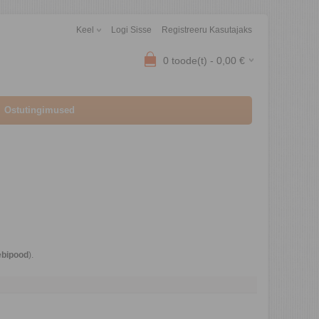
Keel
Logi Sisse
Registreeru Kasutajaks
0
toode(t) -
0,00
€
Ostutingimused
ebipood
).