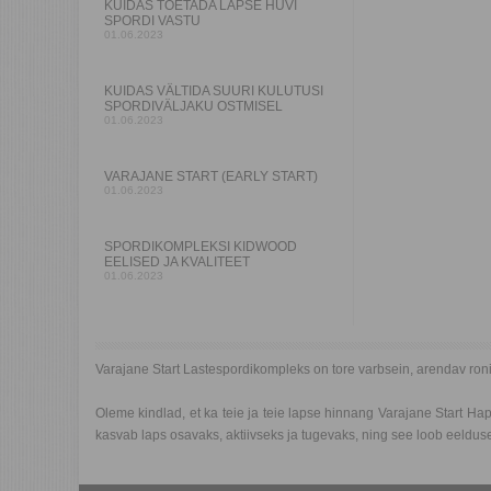
KUIDAS TOETADA LAPSE HUVI
SPORDI VASTU
01.06.2023
KUIDAS VÄLTIDA SUURI KULUTUSI
SPORDIVÄLJAKU OSTMISEL
01.06.2023
VARAJANE START (EARLY START)
01.06.2023
SPORDIKOMPLEKSI KIDWOOD
EELISED JA KVALITEET
01.06.2023
Varajane Start Lastespordikompleks on tore varbsein, arendav ro
Oleme kindlad, et ka teie ja teie lapse hinnang Varajane Start H
kasvab laps osavaks, aktiivseks ja tugevaks, ning see loob eeldu