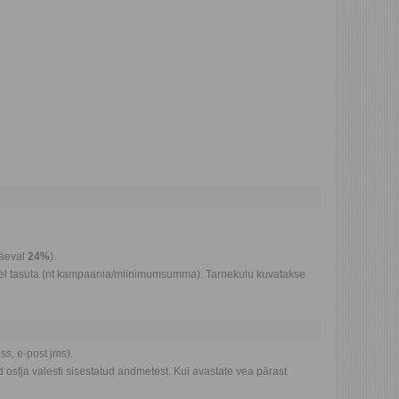
päeval
24%
).
ustel tasuta (nt kampaania/miinimumsumma). Tarnekulu kuvatakse
ss, e-post jms).
 ostja valesti sisestatud andmetest. Kui avastate vea pärast