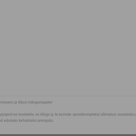
nimissein ja lõbus mängumajake!
appysport.ee toodetele on kõrge ja te tunnete spordikompleksi võimalusi avastade
sed edukaks kehaliseks arenguks.