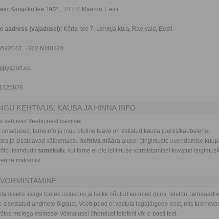
ess:
Sarapiku tee 19/21, 74114 Maardu, Eesti
te aadress (vajadusel):
Kõrtsi tee 7, Lehmja küla, Rae vald, Eesti
592043, +372 6040224
ppysport.ee
1626626
NGU KEHTIVUS, KAUBA JA HINNA INFO
d kehtivad Veebipoest ostmisel.
, omadused, tarneinfo ja muu oluline teave on esitatud kauba juures/kaubalehel.
odes ja sisaldavad käibemaksu
kehtiva määra
alusel (tingimuste uuendamise kuu
võib lisanduda
tarnekulu
, kui tarne ei ole tellimuse vormistamisel kuvatud tingim
s enne maksmist.
E VORMISTAMINE
stamiseks lisage tooted ostukorvi ja täitke nõutud andmed (nimi, telefon, tarneaadre
ge sisestatud andmete õigsust. Veebipood ei vastuta tagajärgede eest, mis tulenevad
 võtke meiega esimesel võimalusel ühendust telefoni või e-posti teel.