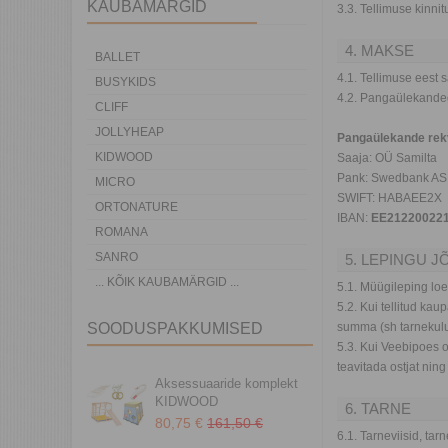
KAUBAMÄRGID
3.3. Tellimuse kinni
4. MAKSE
BALLET
4.1. Tellimuse eest 
BUSYKIDS
4.2. Pangaülekandeg
CLIFF
JOLLYHEAP
Pangaülekande rekv
KIDWOOD
Saaja: OÜ Samilta
Pank: Swedbank AS
MICRO
SWIFT: HABAEE2X
ORTONATURE
IBAN:
EE21220022
ROMANA
SANRO
5. LEPINGU 
... KÕIK KAUBAMÄRGID ...
5.1. Müügileping loe
5.2. Kui tellitud ka
SOODUSPAKKUMISED
summa (sh tarnekulu,
5.3. Kui Veebipoes on
teavitada ostjat nin
Aksessuaaride komplekt
KIDWOOD
6. TARNE
80,75 €
161,50 €
6.1. Tarneviisid, ta