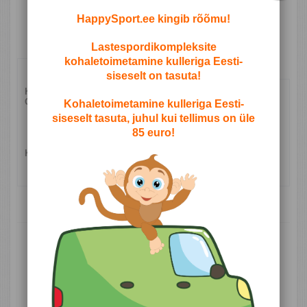
vastupidavatest, ohututest materjalidest ja on kättesaadavad
HappySport.ee kingib rõõmu!
peaaegu kõigile.
Lastespordikompleksite
kohaletoimetamine kulleriga Eesti-
Kirjeldus
siseselt on tasuta!
Komplektis:
köis, võimlemisrõngad, nöörredel
Omadused:
Kohaletoimetamine kulleriga Eesti-
Turnika kõrgus reguleeritav
siseselt tasuta, juhul kui tellimus on üle
Kompleksi laius - 660 mm
85 euro!
Kompleksi kõrgus 2200 mm
Lõuatõmbekangi laius - 800 cm
Koormus:
kaalule kuni 80 kg
horisontaalsel torul max 120 kg
SARNASED TOOTED