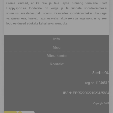
Oleme kindlad, et ka teie ja teie lapse hinnang Varajane Start
Happysport.ee toodetele on kõrge ja te tunnete spordikompleksi
võimalusi avastades palju rõõmu. Kasutades spordikompleksi juba väga
varajases eas, kasvab laps osavaks, aktiivseks ja tugevaks, ning see
loob eeldused edukaks kehaliseks arenguks.
Info
Muu
Minu konto
Kontakt
Samilta OÜ
reg.nr. 11049512
IBAN: EE952200221026135
864
Copyright
2017