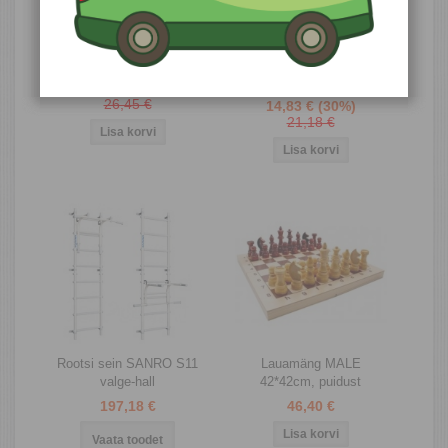
Võimlemisrõngad puidust
Võimlemisrõngad, plastic
sinine või punane
21,16 €
(20%)
26,45 €
14,83 €
(30%)
21,18 €
Rootsi sein SANRO S11
Lauamäng MALE
valge-hall
42*42cm, puidust
197,18 €
46,40 €
Vaata toodet