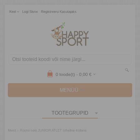
Keel
Logi Sisse
Registreeru Kasutajaks
0
toode(t) -
0,00
€
MENÜÜ
TOOTEGRUPID
»
Meist
Rootsi sein JUNIOR ATLET roheline-kollane